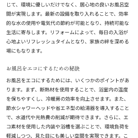
じて、環境に優しいだけでなく、居心地の良いお風呂空
広岡のリフォーム最新トレンド
間が実現します。最新の設備を取り入れることで、効率
お風呂をエコにする新技術とは
的な水の使用や電気代の節約が可能となり、持続可能な
環境に優しい浴室改装のヒント
生活に寄与します。リフォームによって、毎日の入浴が
心地よいリフレッシュタイムとなり、家族の絆を深める
エコリフォームの最新事例紹介
場にもなります。
最新技術で快適なお風呂空間を
鳥取市の革新的なリフォーム案
お風呂をエコにするための秘訣
エコリフォームでお風呂をさらに快適に
お風呂をエコにするためには、いくつかのポイントがあ
広岡で快適さを追求するリフォーム
ります。まず、断熱材を使用することで、浴室内の温度
エコなお風呂改装のメリット
を保ちやすくし、冷暖房の効率を向上させます。また、
環境にも優しい浴室作りの工夫
節水シャワーヘッドや省エネ型の給湯器を導入すること
鳥取市での実践的リフォーム術
で、水道代や光熱費の削減が期待できます。さらに、エ
快適なお風呂空間の作り方
コ素材を使用した内装や浴槽を選ぶことで、環境負荷を
軽減しつつ、見た目にも美しい空間を実現できます。こ
エコリフォームの応用例を紹介