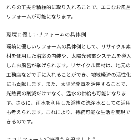
れらの工夫を積極的に取り入れることで、エコなお風呂
環境に優しいお風呂リフォームのコツ
リフォームが可能になります。
広岡でのエコ改装成功の秘訣
お風呂をエコにする具体策
環境に優しいリフォームの具体例
環境配慮型リフォームのポイント
環境に優しいリフォームの具体例として、リサイクル素
エコリフォームで得られる快適さ
材を使用した浴室の内装や、太陽光発電システムを導入
鳥取市でのエコ改装実例
したお風呂が挙げられます。リサイクル素材は、地元の
お風呂リフォームのエコ選択肢
工務店などで手に入れることができ、地域経済の活性化
鳥取市広岡で実現するエコ浴室リフォーム
にも貢献します。また、太陽光発電を活用することで、
光熱費の削減だけでなく、温水の供給も可能になりま
広岡のリフォーム成功事例
す。さらに、雨水を利用した浴槽の洗浄水としての活用
エコな浴室改装の具体例紹介
も考えられます。これにより、持続可能な生活を実現で
お風呂をエコにする最新情報
きるのです。
鳥取市の先進的リフォーム案
快適さを保つエコ改装方法
エコリフォームで快適さを追求しよう