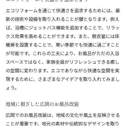
環境に優しいリフォームの進め方
エコリフォームを通じて快適さを追求するためには、最
エコなお風呂空間を鳥取市で叶える方法
新の技術や設備を取り入れることが鍵となります。例え
広岡でのエコリフォーム事例
ば、浴槽にジェットバス機能を追加することで、リラッ
お風呂空間を快適にする秘訣
クス効果を高めることができます。また、脱衣室には床
暖房を設置することで、寒い季節でも快適に過ごすこと
エコリフォームの具体的手法
が可能です。これらの工夫により、お風呂がただの入浴
環境に配慮した浴室作り
スペースではなく、家族全員がリフレッシュできる癒し
鳥取市でのリフォームプラン
の空間に変わります。エコでありながら快適な空間を実
エコで快適なお風呂の実現
現するために、さまざまなアイデアを取り入れてみまし
広岡でのエコリフォームでお風呂を刷新
ょう。
鳥取市の先進的リフォーム事例
エコな浴室改装の新提案
地域に根ざした広岡のお風呂改装
お風呂をエコ化するメリット
広岡でのお風呂改装は、地域の文化や風土を反映させる
快適で環境に優しいリフォーム
ことが重要です。地元の素材や伝統的なデザインを取り