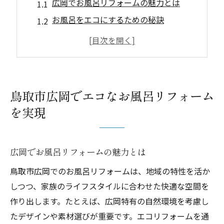
広岡でお風呂リフォームの魅力とは
お風呂をエコにするための秘訣
環境に優しいリフォームの具体例
エコリフォームで快適さを追求しよう
地域に根ざした広岡のお風呂改装
鳥取市でのリフォーム事例を紹介
鳥取市広岡でエコなお風呂リフォーム
快適な浴室をエコリフォームで手に入れよう
を実現
広岡でのエコ改装のポイント
お風呂のエコリフォームの効果
広岡でお風呂リフォームの魅力とは
浴室をエコ化する具体的な方法
鳥取市広岡でのお風呂リフォームは、地域の特性を活か
快適さを重視したリフォーム例
しつつ、家族のライフスタイルに合わせた快適な空間を
鳥取市のエコ浴室改装の魅力
作り出します。たとえば、広岡特有の自然環境を考慮し
エコで快適な浴室の実現法
たデザインや素材選びが重要です。エコリフォームを通
鳥取市での最新エコ浴室改装アイデア