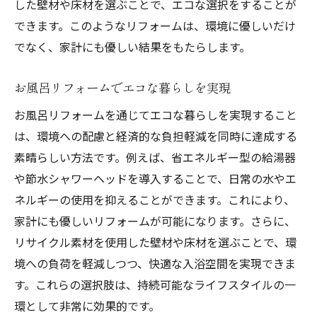
した壁材や床材を選ぶことで、エコな選択をすることが
環境配慮型お風呂リフォームの重要性
できます。このようなリフォームは、環境に優しいだけ
持続可能なお風呂リフォームの方法
でなく、家計にも優しい結果をもたらします。
持続可能なお風呂リフォームの具体例
お風呂リフォームでエコな暮らしを実現
お風呂リフォームで持続可能な住まいを実
現
お風呂リフォームを通じてエコな暮らしを実現すること
エコフレンドリーなお風呂リフォームの手
は、環境への配慮と経済的な負担軽減を同時に達成する
法
素晴らしい方法です。例えば、省エネルギー型の給湯器
や節水シャワーヘッドを導入することで、日常の水やエ
持続可能な素材選びでお風呂をリフォーム
ネルギーの使用を抑えることができます。これにより、
お風呂リフォームで持続可能な未来を創る
家計にも優しいリフォームが可能になります。さらに、
エコリフォームでお風呂空間を進化させる
リサイクル素材を使用した壁材や床材を選ぶことで、環
環境配慮型お風呂リフォームの実践法
境への負荷を軽減しつつ、快適な入浴空間を実現できま
環境に優しいお風呂リフォームの実践例
す。これらの選択肢は、持続可能なライフスタイルの一
エコな暮らしを支えるお風呂リフォーム術
環として非常に効果的です。