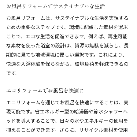
お風呂リフォームで光熱費を節約する方法
お風呂リフォームでサステイナブルな生活
エコを意識したお風呂リフォームの節約術
お風呂リフォームは、サステイナブルな生活を実現する
お風呂リフォームで家計を助けるエコの工
ための重要なステップです。環境に配慮した素材を選ぶ
夫
ことで、エコな生活を促進できます。例えば、再生可能
省エネ型お風呂リフォームのメリット
な素材を使った浴室の設計は、資源の無駄を減らし、長
経済的でエコなお風呂リフォームの勧め
期的に見ても地球環境に優しい選択です。これにより、
お風呂リフォームで効率的なエコ生活
快適な入浴体験を保ちながら、環境負荷を軽減できるの
エコを意識したお風呂リフォームの秘訣
です。
エコお風呂リフォーム成功のカギ
エコリフォームでお風呂を快適に
環境に優しいお風呂リフォームの秘策
エコリフォームを通じてお風呂を快適にすることは、実
エコリフォームでお風呂を刷新する方法
現可能です。省エネルギー型の給湯器や節水シャワーヘ
お風呂リフォームで持続可能なライフスタ
ッドを導入することで、日々の水やエネルギーの使用を
イル
抑えることができます。さらに、リサイクル素材を使用
エコなお風呂リフォームのポイントと手順