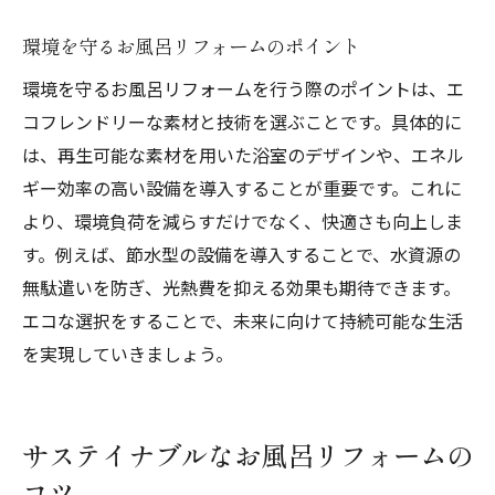
お風呂リフォームで環境保護を推進する方
法
環境を守るお風呂リフォームのポイント
実践的なエコお風呂リフォームの手順
環境を守るお風呂リフォームを行う際のポイントは、エ
環境配慮型のリフォームでお風呂を改良
コフレンドリーな素材と技術を選ぶことです。具体的に
は、再生可能な素材を用いた浴室のデザインや、エネル
お風呂リフォームにおけるエコの実践法
ギー効率の高い設備を導入することが重要です。これに
エコお風呂リフォームの具体的ステップ
より、環境負荷を減らすだけでなく、快適さも向上しま
エコお風呂リフォームの基本ステップ
す。例えば、節水型の設備を導入することで、水資源の
お風呂リフォームでエコを実践する方法
無駄遣いを防ぎ、光熱費を抑える効果も期待できます。
エコリフォームを成功させるお風呂の改装
エコな選択をすることで、未来に向けて持続可能な生活
手順
を実現していきましょう。
お風呂リフォームのエコな計画と実施
具体的ステップで進めるエコお風呂リフォ
ーム
サステイナブルなお風呂リフォームの
コツ
エコな暮らしを実現するお風呂リフォーム