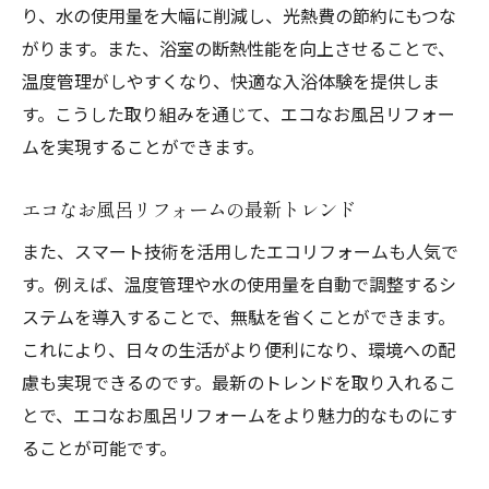
肢
り、水の使用量を大幅に削減し、光熱費の節約にもつな
がります。また、浴室の断熱性能を向上させることで、
お風呂リフォームの素材選びでエコを実現
温度管理がしやすくなり、快適な入浴体験を提供しま
エコなお風呂リフォームで長期的な節約
す。こうした取り組みを通じて、エコなお風呂リフォー
持続可能なお風呂リフォームの新基準
ムを実現することができます。
環境に優しいお風呂リフォームとは
環境配慮型お風呂リフォームの特徴
エコなお風呂リフォームの最新トレンド
エコお風呂リフォームで未来を守る
また、スマート技術を活用したエコリフォームも人気で
お風呂リフォームにおける環境への配慮
す。例えば、温度管理や水の使用量を自動で調整するシ
地球に優しいお風呂リフォームの選択
ステムを導入することで、無駄を省くことができます。
エコフレンドリーなお風呂リフォームの秘
これにより、日々の生活がより便利になり、環境への配
訣
慮も実現できるのです。最新のトレンドを取り入れるこ
とで、エコなお風呂リフォームをより魅力的なものにす
環境に優しいお風呂リフォームの実践法
ることが可能です。
エコお風呂リフォームで家計も守る