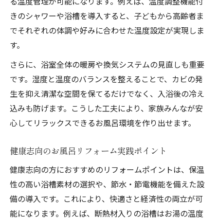
る温度管理が可能になります。例えば、温度調整機能付
お風呂リフォームでリラックス効果を高め
きのシャワーや浴槽を導入すると、子どもから高齢者ま
る方法
でそれぞれの体調や好みに合わせた温度設定が実現しま
お風呂プラスとアロマ活用で癒しの空間作
す。
り
さらに、浴室全体の暖房や換気システムの見直しも重要
お風呂リフォームで副交感神経を優位にし
です。湿度と温度のバランスを整えることで、カビの発
よう
生を抑え清潔な空間を保てるだけでなく、入浴後の冷え
心身を癒すお風呂リフォーム後の入浴習慣
込みも防げます。こうした工夫により、家族みんなが安
お風呂プラスでストレス軽減を目指す工夫
心してリラックスできるお風呂環境を作り出せます。
清潔と健康を守るバスタブクレンジングの選び
健康志向のお風呂リフォーム実践ポイント
方
お風呂リフォーム後のバスタブ清掃のポイ
健康志向の方におすすめのリフォームポイントは、保温
ント
性の高い浴槽素材の選択や、節水・節電機能を備えた設
備の導入です。これにより、快適さと経済性の両立が可
バスタブクレンジング選びで健康を守るコ
能になります。例えば、断熱材入りの浴槽はお湯の温度
ツ