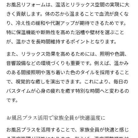
術
お風呂リフォームは、温活とリラックス空間の実現に大
お風呂リフォームが叶える新しい癒し効果
きく貢献します。体の芯から温まることで血流が良くな
お風呂プラスでストレスを和らげる入浴法
り、冷え性の緩和や代謝アップが期待できるためです。
特に保温機能や断熱性を高めた浴槽や壁材を選ぶこと
お風呂リフォーム後の日常が変わる快適術
が、温かさを長時間維持するポイントとなります。
お風呂リフォーム後に役立つ保温機能の活用術
また、リラックス効果を高めるためには、照明や色調、
お風呂リフォーム後は保温機能を賢く活用
音響設備などの環境づくりも重要です。例えば、温かみ
お風呂プラスで効率的な追い焚きのコツ
のある間接照明や落ち着いた色のタイルを採用すること
家族入浴に最適なお風呂リフォームの保温
で、視覚的な癒しを演出できます。これにより、毎日の
術
バスタイムが心身の疲れを癒す特別な時間へと変わるの
冷えを防ぐお風呂リフォーム後の温度管理
です。
法
保温機能とお風呂リフォームで省エネ実現
お風呂プラス活用で家族全員が快適温度に
リラックスしたいならお風呂プラスの工夫を実
お風呂プラスを活用することで、家族全員が快適と感じ
践