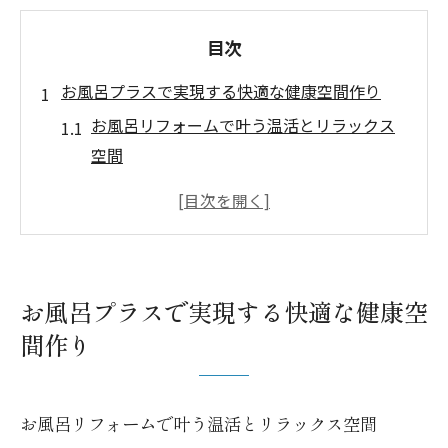
目次
お風呂プラスで実現する快適な健康空間作り
お風呂リフォームで叶う温活とリラックス
空間
お風呂プラス活用で家族全員が快適温度に
健康志向のお風呂リフォーム実践ポイント
冷え性改善に役立つお風呂リフォームの工
夫
お風呂プラスで実現する快適な健康空
お風呂リフォームと快適な毎日の関係性
間作り
日々の疲れを癒すお風呂リフォームの新発想
お風呂リフォームで体を芯から温める方法
お風呂リフォームで叶う温活とリラックス空間
疲労回復に最適なお風呂リフォームの実践