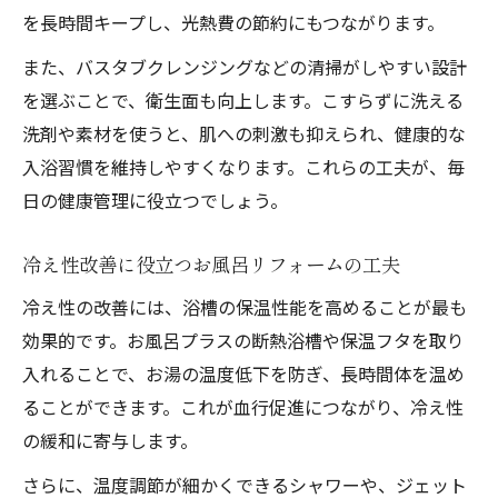
を長時間キープし、光熱費の節約にもつながります。
お風呂リフォーム後に安心な洗剤の使い方
お風呂リフォーム後のこすらない洗剤活用
また、バスタブクレンジングなどの清掃がしやすい設計
法
を選ぶことで、衛生面も向上します。こすらずに洗える
洗剤や素材を使うと、肌への刺激も抑えられ、健康的な
バスタブクレンジングで快適な浴室環境を
入浴習慣を維持しやすくなります。これらの工夫が、毎
維持
日の健康管理に役立つでしょう。
効率よく温まるお風呂リフォーム後の入浴法
お風呂リフォームで代謝を上げる入浴温度
冷え性改善に役立つお風呂リフォームの工夫
の選び方
冷え性の改善には、浴槽の保温性能を高めることが最も
お風呂プラスで効率よく全身を温める方法
効果的です。お風呂プラスの断熱浴槽や保温フタを取り
お風呂リフォーム後の健康的な入浴時間の
入れることで、お湯の温度低下を防ぎ、長時間体を温め
工夫
ることができます。これが血行促進につながり、冷え性
冷え性対策に最適なお風呂リフォームの活
の緩和に寄与します。
用術
さらに、温度調節が細かくできるシャワーや、ジェット
お風呂リフォーム後に実践したい温活バス