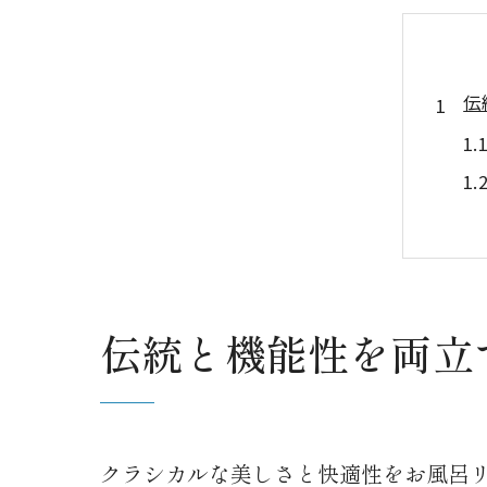
伝
ク
伝統と機能性を両立
クラシカルな美しさと快適性をお風呂