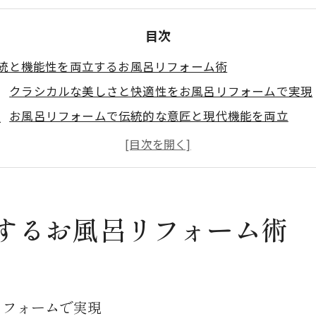
目次
統と機能性を両立するお風呂リフォーム術
クラシカルな美しさと快適性をお風呂リフォームで実現
お風呂リフォームで伝統的な意匠と現代機能を両立
浴室の使いやすさを高めるクラシカルお風呂リフォーム
お風呂リフォームで叶える暮らしやすい伝統空間
クラシカルお風呂リフォームで毎日を心地よく過ごす方
ラシカルな浴室づくりで安全性もアップ
するお風呂リフォーム術
お風呂リフォームで滑りにくいクラシカル浴室を実現
クラシカルなデザインと安全を両立するお風呂リフォー
高齢者も安心なクラシカルお風呂リフォームの工夫
リフォームで実現
お風呂リフォームで手すりや段差解消もクラシカルに