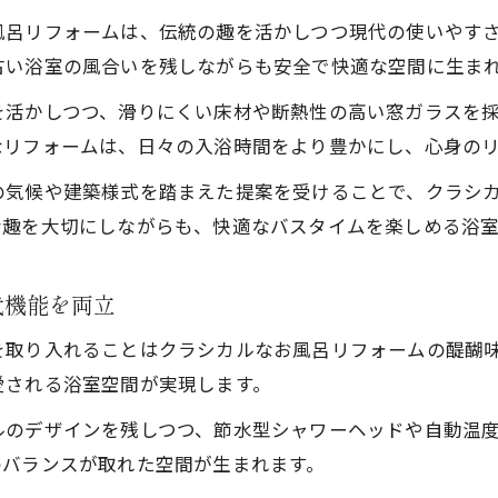
風呂リフォームは、伝統の趣を活かしつつ現代の使いやす
安全対策を重視したクラシカルお風呂リフォーム実例
古い浴室の風合いを残しながらも安全で快適な空間に生ま
い浴室の悩みを解消するリフォーム提案
を活かしつつ、滑りにくい床材や断熱性の高い窓ガラスを
古い浴室を快適に変えるお風呂リフォームの方法
なリフォームは、日々の入浴時間をより豊かにし、心身の
お風呂リフォームで解決する古い浴室の課題
カビや滑りやすさを防ぐお風呂リフォームの工夫
の気候や建築様式を踏まえた提案を受けることで、クラシ
な趣を大切にしながらも、快適なバスタイムを楽しめる浴
クラシカルな雰囲気を残しつつ悩み解消リフォーム
お風呂リフォームで毎日が楽しくなる浴室空間へ
代機能を両立
風呂リフォームなら安心の地元サポート
お風呂リフォームは地元工務店のサポートで安心
を取り入れることはクラシカルなお風呂リフォームの醍醐
愛される浴室空間が実現します。
信頼できる工務店選びでお風呂リフォームも安心
地域密着のお風呂リフォームで迅速な対応を実現
ルのデザインを残しつつ、節水型シャワーヘッドや自動温
地元サポートでクラシカルお風呂リフォームも万全
のバランスが取れた空間が生まれます。