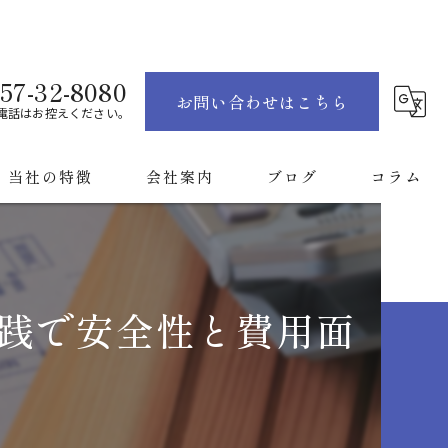
57-32-8080
お問い合わせはこちら
電話はお控えください。
当社の特徴
会社案内
ブログ
コラム
お風呂
キッチン
践で安全性と費用面
トイレ
洗面所
戸建て