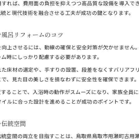
お風呂リフォームはアフターケアも重視した地元業者で
用すれば、費用面の負担を抑えつつ高品質な設備を導入で
成金活用で賢く進めるリフォームのコツ
伝統と現代技術を融合させる工夫が成功の鍵となります。
お風呂リフォームで使える助成金制度の基礎知識
助成金を活用したクラシカルお風呂リフォーム術
お風呂リフォームのコツ
お風呂リフォーム費用を抑える賢い助成金利用法
を向上させるには、動線の確保と安全対策が欠かせません
クラシカルお風呂リフォームと助成金申請のポイント
ーム時にしっかり配慮する必要があります。
お風呂リフォームに役立つ最新助成金情報
れた床材の選定や、手すりの設置、段差をなくすバリアフ
用を抑えるクラシカル空間の作り方を解説
とで、見た目の美しさを損なわずに安全性を確保できます
お風呂リフォームの費用を抑えるクラシカルな工夫
置することで、入浴時の動作がスムーズになり、家族全員に
低コストで叶えるクラシカルお風呂リフォーム法
タイルに合った設計を進めることが成功のポイントです。
クラシカルお風呂リフォームで予算内に仕上げるヒント
費用対効果の高いお風呂リフォームの選び方
い伝統空間
節約しながらクラシカル空間を実現する方法
伝統空間の両立を目指すことは、鳥取県鳥取市用瀬町古用