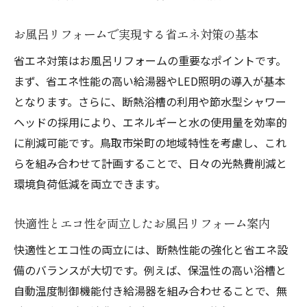
お風呂リフォームで断熱性を高めるメリッ
ト
お風呂リフォームで実現する省エネ対策の基本
冬でも快適なお風呂リフォームの断熱対策
省エネ対策はお風呂リフォームの重要なポイントです。
断熱材選びが決め手のお風呂リフォーム術
まず、省エネ性能の高い給湯器やLED照明の導入が基本
お風呂リフォームでヒートショック予防を
となります。さらに、断熱浴槽の利用や節水型シャワー
徹底
ヘッドの採用により、エネルギーと水の使用量を効率的
省エネを意識した断熱強化のお風呂リフォ
に削減可能です。鳥取市栄町の地域特性を考慮し、これ
ーム
らを組み合わせて計画することで、日々の光熱費削減と
断熱強化で実感する快適お風呂リフォーム
環境負荷低減を両立できます。
湿気対策を重視したエコリフォームの秘訣
快適性とエコ性を両立したお風呂リフォーム案内
お風呂リフォームで実現する湿気対策の工
夫
快適性とエコ性の両立には、断熱性能の強化と省エネ設
備のバランスが大切です。例えば、保温性の高い浴槽と
カビを防ぐお風呂リフォーム湿気対策術の
自動温度制御機能付き給湯器を組み合わせることで、無
紹介