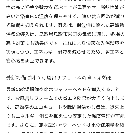
夫
性の高い浴槽や壁材を選ぶことが重要です。断熱性能が
高いと浴室内の温度を保ちやすく、追い焚き回数が減り
暮らしに馴染むお風呂リフォームのポイン
光熱費も抑えられます。例えば、保温性に優れた高断熱
ト
浴槽の導入は、鳥取県鳥取市栄町の気候に適し、冬場の
補助金活用で賢く進めるリフォーム計画
寒さ対策にも効果的です。これにより快適な入浴環境を
お風呂リフォームで使える補助金の基本情
実現しつつ、エネルギー消費を減らせるため、省エネと
報
安心感を両立できます。
賢く進めるお風呂リフォーム資金計画の立
て方
最新設備で叶うお風呂リフォームの省エネ効果
補助金を活用したお風呂リフォームの手順
最新の給湯設備や節水シャワーヘッドを導入すること
お風呂リフォーム費用を抑えるコツと補助
で、お風呂リフォームでの省エネ効果が大きく向上しま
金活用
す。高効率のエコキュートや瞬間湯沸かし器は、従来よ
補助金申請に強いお風呂リフォームの方法
りもエネルギー消費を抑えつつ安定した温度管理が可能
お風呂リフォーム費用対効果を高めるポイ
です。さらに、節水型シャワーヘッドは水の使用量を減
ント