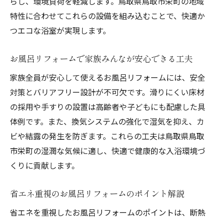
らし、環境負荷を軽減します。鳥取県鳥取市栄町の地域
理想の浴室はエコ視点から始まるリフォーム
特性に合わせてこれらの設備を組み込むことで、快適か
つエコな浴室が実現します。
お風呂リフォームで叶える理想の浴室像と
は
お風呂リフォームで家族みんなが安心できる工夫
エコ視点で考えるお風呂リフォームの始め
方
家族全員が安心して使えるお風呂リフォームには、安全
対策とバリアフリー設計が不可欠です。滑りにくい床材
理想を形にするお風呂リフォームのポイン
の採用や手すりの設置は高齢者や子どもにも配慮した具
ト
体例です。また、換気システムの強化で湿気を抑え、カ
お風呂リフォームで快適とエコを両立する
ビや結露の発生を防ぎます。これらの工夫は鳥取県鳥取
方法
市栄町の湿潤な気候に適し、快適で健康的な入浴環境づ
自分に合ったお風呂リフォームプランの立
くりに貢献します。
て方
お風呂リフォームで実現する持続可能な暮
省エネ重視のお風呂リフォームのポイント解説
らし
省エネを重視したお風呂リフォームのポイントは、断熱