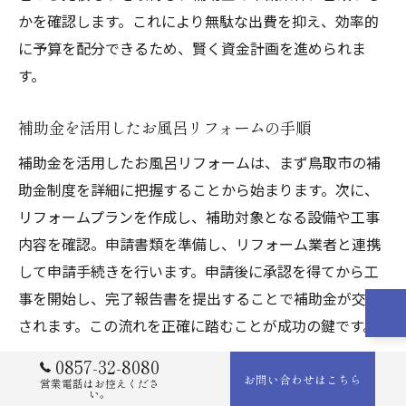
かを確認します。これにより無駄な出費を抑え、効率的
に予算を配分できるため、賢く資金計画を進められま
す。
補助金を活用したお風呂リフォームの手順
補助金を活用したお風呂リフォームは、まず鳥取市の補
助金制度を詳細に把握することから始まります。次に、
リフォームプランを作成し、補助対象となる設備や工事
内容を確認。申請書類を準備し、リフォーム業者と連携
して申請手続きを行います。申請後に承認を得てから工
事を開始し、完了報告書を提出することで補助金が交付
されます。この流れを正確に踏むことが成功の鍵です。
0857-32-8080
お風呂リフォーム費用を抑えるコツと補助金活用
お問い合わせはこちら
営業電話はお控えくださ
い。