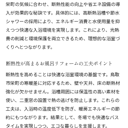
お風呂リフォームで叶う省エネと安心な暮らし
栄町の気候に合わせ、断熱性能の向上や省エネ設備の導
お風呂リフォームで省エネと安心を実現す
入が効果的な秘訣です。具体的には、高断熱浴槽や節水
る方法
シャワーの採用により、エネルギー消費と水使用量を抑
最新設備で叶うお風呂リフォームの省エネ
えつつ快適な入浴環境を実現します。これにより、光熱
効果
費の削減と環境保護を両立できるため、理想的な浴室づ
お風呂リフォームで家族みんなが安心でき
くりへとつながります。
る工夫
断熱性が高まるお風呂リフォームの工夫ポイント
省エネ重視のお風呂リフォームのポイント
解説
断熱性を高めることは快適な浴室環境の基盤です。鳥取
市栄町の寒暖差に対応するため、壁や天井、床の断熱材
お風呂リフォームで光熱費を抑えるテクニ
強化が欠かせません。浴槽周囲には保温性の高い素材を
ック
使い、二重窓の設置で熱の逃げを防止します。これらの
長く使える安心仕様のお風呂リフォーム事
工夫は、入浴時の温度低下を防ぎ、暖房エネルギーの節
例
約にもつながります。結果として、冬場でも快適なバス
断熱強化で冬も快適なバス空間へ
タイムを実現しつつ、エコな暮らしを支援します。