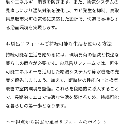
駄なエネルギー消費を防ぎます。また、換気システムの
湿気対策が重要なお風呂リフォームの選び
見直しにより湿気対策を強化し、カビ発生を抑制。鳥取
方
県鳥取市栄町の気候に適応した設計で、快適で長持ちす
エコな換気設備導入で快適お風呂リフォー
る浴室環境を実現します。
ム
お風呂リフォームで清潔な空間を保つポイ
お風呂リフォームで持続可能な生活を始める方法
ント
持続可能な生活を始めるには、環境負荷の低減と快適な
湿気に強いお風呂リフォームの素材と設計
暮らしの両立が必要です。お風呂リフォームでは、再生
バリアフリー対応のお風呂リフォーム術
可能エネルギーを活用した給湯システムや節水機能の充
お風呂リフォームで叶えるバリアフリー設
実を優先しましょう。加えて、断熱材の性能向上と換気
計
改善で室内環境を整備。これらを段階的に導入すること
安全に配慮したお風呂リフォームの工夫
で、長期的にエコで快適な生活を築けるため、持続可能
高齢者も安心なバリアフリーお風呂リフォ
な暮らしの第一歩となります。
ーム
エコ視点から選ぶお風呂リフォームのポイント
手すり設置で安心なお風呂リフォーム術