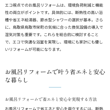
エコ視点でのお風呂リフォームは、環境負荷削減と機能
バリアフリー重視のお風呂リフォームの選
性の両立がポイントです。具体的には、断熱性の高い浴
択肢
槽や省エネ給湯器、節水型シャワーの選択が基本。さら
快適な入浴を実現するお風呂リフォーム提
に、鳥取県鳥取市栄町の気候に合った換気設備の導入で
案
湿気対策も重要です。これらを総合的に検討すること
地域文化と調和する浴室リフォームの考え方
で、エコで快適な浴室を実現し、環境にも家計にも優し
お風呂リフォームで地域文化を感じる浴室
いリフォームが可能になります。
づくり
伝統と現代の融合を目指すお風呂リフォー
ム設計
お風呂リフォームで叶う省エネと安心
地域の暮らしに寄り添うお風呂リフォーム
な暮らし
案
お風呂リフォームで和風デザインを活かす
お風呂リフォームで省エネと安心を実現する方法
方法
地域文化を反映したお風呂リフォームの工
お風呂リフォームで省エネと安心を両立するには、断熱