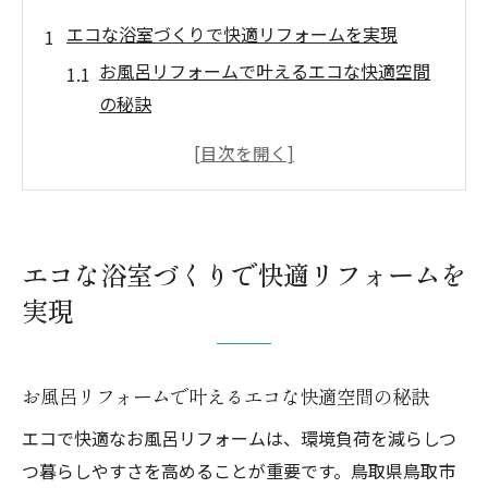
エコな浴室づくりで快適リフォームを実現
お風呂リフォームで叶えるエコな快適空間
の秘訣
断熱性が高まるお風呂リフォームの工夫ポ
イント
お風呂リフォームで実現する省エネ対策の
基本
エコな浴室づくりで快適リフォームを
快適性とエコ性を両立したお風呂リフォー
実現
ム案内
お風呂リフォームで持続可能な生活を始め
る方法
お風呂リフォームで叶えるエコな快適空間の秘訣
エコ視点から選ぶお風呂リフォームのポイ
エコで快適なお風呂リフォームは、環境負荷を減らしつ
ント
つ暮らしやすさを高めることが重要です。鳥取県鳥取市