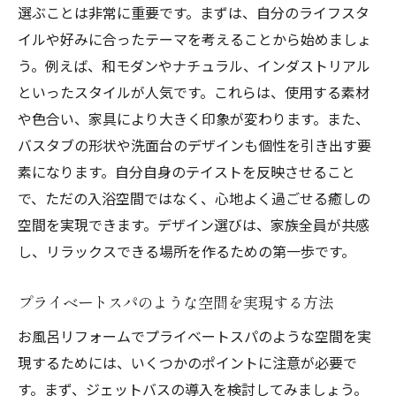
ユニークなデザインタイルの活用
選ぶことは非常に重要です。まずは、自分のライフスタ
テーマに沿ったアクセサリーの選び方
イルや好みに合ったテーマを考えることから始めましょ
収納スペースを増やすクリエイティブなアイ
う。例えば、和モダンやナチュラル、インダストリアル
ディア
といったスタイルが人気です。これらは、使用する素材
や色合い、家具により大きく印象が変わります。また、
アートを取り入れたインテリアデザイン
バスタブの形状や洗面台のデザインも個性を引き出す要
環境に優しいリフォーム素材の選定
素になります。自分自身のテイストを反映させること
プロフェッショナルなコンサルティングの
で、ただの入浴空間ではなく、心地よく過ごせる癒しの
活用
空間を実現できます。デザイン選びは、家族全員が共感
お風呂リフォームで日常を特別な癒しの時間に
し、リラックスできる場所を作るための第一歩です。
変える方法
香りのある空間づくりの秘訣
プライベートスパのような空間を実現する方法
音響システムで五感を刺激する
お風呂リフォームでプライベートスパのような空間を実
温浴効果を最大限に引き出す浴槽選び
現するためには、いくつかのポイントに注意が必要で
サウンドバスの導入で究極のリラックス体
す。まず、ジェットバスの導入を検討してみましょう。