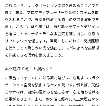
験
これにより、リラクゼーション効果を高めることができ
プライバシーを確保したリラクゼーション
ます。また、アロマディフューザーや音響システムを取
スペース
り入れることで、五感を刺激する癒しの空間を演出でき
ます。さらに、壁や床には、自然素材を使ったデザイン
季節に合わせた入浴スタイルの提案
を選ぶことで、ナチュラルな雰囲気を醸し出し、心身の
リフォームで実現するお風呂の個性化とそのメ
リフレッシュを促します。照明にもこだわり、間接照明
リット
を使うことで柔らかい光を演出し、スパのような高級感
個性化がもたらす心理的メリット
を体感できる環境を整えましょう。
家族全員が快適に使える空間設計
個性あるバスルームが不動産価値に与える
素材選びで癒しを演出する
影響
お風呂リフォームにおける素材選びは、心地よいリラク
カスタマイズオプションの選び方
ゼーション空間を演出するための鍵です。例えば、天然
自分らしさを表現するインテリアコーディ
石や木材は、自然の温かみを感じさせ、心を落ち着ける
ネート
効果があります。また、耐久性に優れた人工大理石やタ
アフターケアでリフォームを長持ちさせる
イルも選択肢として人気です。これらの素材は、デザイ