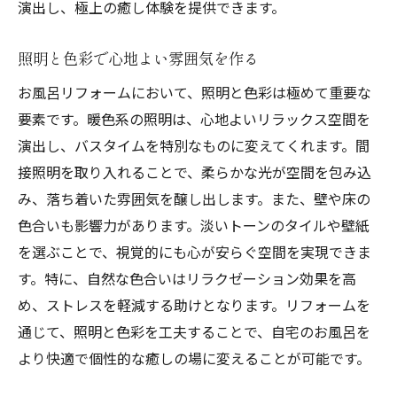
演出し、極上の癒し体験を提供できます。
香りと音の相乗効果を引き出すテクニック
日常のストレスを和らげるリラックス法
照明と色彩で心地よい雰囲気を作る
プロのリラクゼーション技術を取り入れる
お風呂リフォームにおいて、照明と色彩は極めて重要な
自宅で楽しむスパ体験の提案
要素です。暖色系の照明は、心地よいリラックス空間を
LED照明とジェットバスを取り入れた最新お風
演出し、バスタイムを特別なものに変えてくれます。間
呂リフォーム術
接照明を取り入れることで、柔らかな光が空間を包み込
LED照明で演出するドラマティックな空間
み、落ち着いた雰囲気を醸し出します。また、壁や床の
ジェットバスによるマッサージ効果の体験
色合いも影響力があります。淡いトーンのタイルや壁紙
省エネ効果を高める照明選び
を選ぶことで、視覚的にも心が安らぐ空間を実現できま
LEDとジェットバスの組み合わせでリラッ
す。特に、自然な色合いはリラクゼーション効果を高
クス効果を最大化
め、ストレスを軽減する助けとなります。リフォームを
通じて、照明と色彩を工夫することで、自宅のお風呂を
設計段階で考える安全性と機能性
より快適で個性的な癒しの場に変えることが可能です。
最新のトレンドを取り入れる方法
お風呂リフォームで暮らしに彩りを添える方法