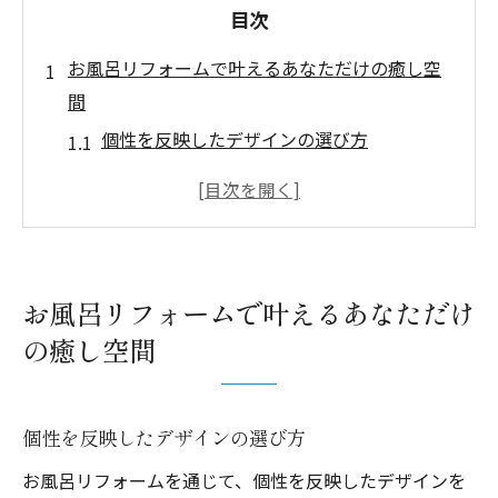
目次
お風呂リフォームで叶えるあなただけの癒し空
間
個性を反映したデザインの選び方
プライベートスパのような空間を実現する
方法
素材選びで癒しを演出する
最新の設備でリラクゼーション効果を高め
お風呂リフォームで叶えるあなただけ
る
の癒し空間
照明と色彩で心地よい雰囲気を作る
リフォーム後のメンテナンス方法
個性豊かなバスルームを作るためのお風呂リフ
個性を反映したデザインの選び方
ォームのポイント
お風呂リフォームを通じて、個性を反映したデザインを