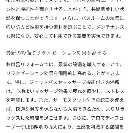
お風呂リフォームで作る家族全員が笑顔になる
ン性と機能性を両立させることができ、長期間美しい状
空間
態を保つことができます。さらに、バスルームの湿気に
強い防カビ性能を持つ素材を選ぶことで、メンテナンス
子供も楽しめるバスルームの工夫
も楽になり、安心して利用できる空間を実現できます。
家族の好みに合わせたデザイン選び
安全性を考慮した設備の導入
最新の設備でリラクゼーション効果を高める
シンプルで清潔感のあるバスルームデザイ
お風呂リフォームでは、最新の設備を導入することで、
ン
リラクゼーション効果を飛躍的に高めることができま
リラックスできる空間のための家具配置
す。特に、ジェットバスやマッサージ機能付きの浴槽
家族みんなで楽しむバスルームの使い方
は、心地よいマッサージ効果で疲れを癒やし、ストレス
アロマと音響を活用したお風呂リフォームのリ
を軽減します。また、サーモスタット付きの蛇口を使え
ラクゼーション効果
ば、快適な温度を保ちながら入浴できるため、よりリラ
アロマオイルの選び方と効果
ックスした時間を過ごせます。さらに、アロマディフュ
音響設備で心地よいバスタイムを実現
ーザーやLED照明の導入により、五感を刺激する空間を