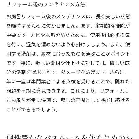
リフォーム後のメンテナンス方法
カラーコーディネートで活気を与える
お風呂リフォーム後のメンテナンスは、長く美しい状態
植物を取り入れた自然な空間づくり
を維持するために欠かせません。まず、定期的な掃除が
アート作品で個性を演出する
重要です。カビや水垢を防ぐために、使用後は必ず換気
季節ごとのデコレーションアイディア
を行い、湿気を溜めないよう心掛けましょう。また、使
生活スタイルに合わせたバスルームのデザ
用する洗剤は、素材に合ったものを選ぶことがポイント
イン
です。特に、新しい素材や仕上げに対しては、優しい成
小物でアクセントを付けるテクニック
分の洗剤を選ぶことで、ダメージを防げます。さらに、
年に一度は専門業者による点検を受けることで、隠れた
問題を早期に発見できます。これにより、リフォームし
たお風呂が常に快適で、癒しの空間として機能し続ける
ことができるでしょう。
個性豊かなバスルームを作るためのお