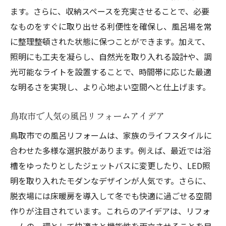
ます。さらに、収納スペースを充実させることで、必要
リフォームで叶える日常の安らぎの時間
なものをすぐに取り出せる利便性を確保し、風呂場を常
家族全員が満足する鳥取市のリフォーム事例紹
に整理整頓された状態に保つことができます。加えて、
介
照明にも工夫を凝らし、自然光を取り入れる設計や、調
成功事例から学ぶリフォームの要点
光可能なライトを設置することで、時間帯に応じた最適
風呂リフォームで変わる家族の生活
な明るさを実現し、より心地よい空間へと仕上げます。
実際の施工前後のビフォーアフター
家族の声から見るリフォームの満足度
鳥取市で人気の風呂リフォームアイデア
予算内で最大限の成果を上げる工夫
鳥取市での風呂リフォームは、家族のライフスタイルに
リフォームが生み出す新たな家族の時間
合わせた多様な選択肢があります。例えば、最近では浴
リフォームの専門家が教える鳥取市での風呂改
槽をゆったりとしたジェットバスに変更したり、LED照
装のコツ
明を取り入れたモダンなデザインが人気です。さらに、
脱衣場には床暖房を導入して冬でも快適に過ごせる空間
プロが教える風呂リフォームの秘訣
作りが注目されています。これらのアイデアは、リフォ
費用対効果抜群のリフォームの選び方
ームの一環として快適さと機能性を両立させることを目