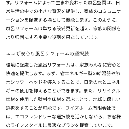
す。リフォームによって生まれ変わった風呂空間は、日
安心・安全の施工技術を提供
常生活の中での小さな贅沢を提供し、家族のコミュニケ
地域密着型のサービスの魅力
ーションを促進する場として機能します。このように、
風呂リフォームは単なる設備更新を超え、家族の関係を
お客様の声に応えるリフォーム実績
より強固にする重要な役割を果たしています。
最新技術を駆使した風呂リフォーム
地元素材を活かした風呂空間作り
エコで安心な風呂リフォームの選択肢
ワイズホームが提案する未来の住まい
環境に配慮した風呂リフォームは、家族みんなに安心と
鳥取市のリフォームで風呂を家族の癒しの場に
快適を提供します。まず、省エネルギー型の給湯器や節
変える秘訣
水シャワーヘッドを導入することで、日常の水とエネル
リフォームで実現する癒しの空間
ギーの使用を抑えることができます。また、リサイクル
家族が集う風呂空間の工夫
素材を使用した壁材や床材を選ぶことで、地球に優しい
リフォームで叶える毎日の楽しみ
選択をすることが可能です。ワイズホーム有限会社で
心の健康も考えた風呂設計
は、エコフレンドリーな選択肢を活かしながら、お客様
のライフスタイルに最適なプランを提案しています。
癒しを提供するインテリアの選び方