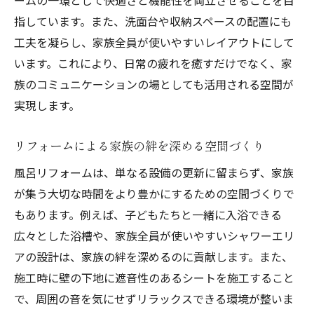
失敗しないためのリフォーム注意点
指しています。また、洗面台や収納スペースの配置にも
現代のライフスタイルに合った風呂設計
工夫を凝らし、家族全員が使いやすいレイアウトにして
長く快適に使える素材と設備の選び方
います。これにより、日常の疲れを癒すだけでなく、家
風呂改装で考慮すべき家族構成の変化
族のコミュニケーションの場としても活用される空間が
鳥取市でのリフォームで風呂空間を快適にする
実現します。
方法
リフォームによる家族の絆を深める空間づくり
快適さを追求するためのプランニング
空間を最大限に活用するリフォーム術
風呂リフォームは、単なる設備の更新に留まらず、家族
が集う大切な時間をより豊かにするための空間づくりで
風呂リフォームで得られる健康効果
もあります。例えば、子どもたちと一緒に入浴できる
長く愛される風呂空間のためのデザイン
広々とした浴槽や、家族全員が使いやすいシャワーエリ
環境に優しいエコリフォームの提案
アの設計は、家族の絆を深めるのに貢献します。また、
快適な風呂を実現するための最新技術
施工時に壁の下地に遮音性のあるシートを施工すること
ワイズホーム有限会社のリフォームで鳥取市の
で、周囲の音を気にせずリラックスできる環境が整いま
風呂を新しく