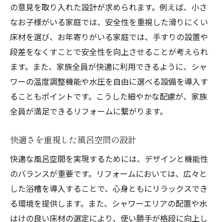
鳥取市のリフォーム成功事例から学ぶ
の意見を取り入れた設計が求められます。例えば、小さ
信頼できる施工業者の選び方
なお子様がいる家庭では、安全性を重視した滑りにくい
床材を選び、お年寄りがいる家庭では、手すりの設置や
予算に合わせたリフォーム計画の立て方
段差をなくすことで安全性を向上させることが考えられ
施工前の徹底した事前準備の重要性
ます。また、家族全員が快適に利用できるように、シャ
スムーズな進行を実現するためのコミュニ
ワーの温度調整機能や水圧を自由に選べる設備を導入す
ケーション
ることもポイントです。こうした細やかな配慮が、家族
鳥取市の風呂リフォームでリラックス空間を実
全員が満足できるリフォームに繋がります。
現
心地よい風呂空間のための色と素材選び
快適さを重視した風呂空間の設計
最新の設備で実現する快適な入浴体験
快適な風呂空間を実現するためには、デザインと機能性
リラクゼーションを促す照明と音響の工夫
のバランスが重要です。リフォームにおいては、広々と
自然と調和した風呂空間のデザイン
した浴槽を導入することで、心身ともにリラックスでき
プライバシーと開放感を両立する設計アイ
る環境を提供します。また、シャワーエリアの配置や水
デア
はけの良い床材の選定により、使い勝手が格段に向上し