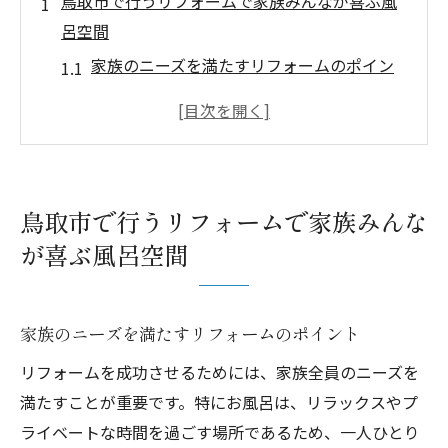
鳥取市で行うリフォームで家族みんなが喜ぶ風
呂空間
家族のニーズを満たすリフォームのポイン
ト
快適さを重視した風呂空間の設計
鳥取市で人気の風呂リフォームアイデア
リフォームによる家族の絆を深める空間づ
鳥取市で行うリフォームで家族みんな
くり
が喜ぶ風呂空間
エコで安心な風呂リフォームの選択肢
リフォームで実現する家族のリラックス空
間
家族のニーズを満たすリフォームのポイント
リフォームを鳥取市で成功させるための重要な
リフォームを成功させるためには、家族全員のニーズを
ステップ
満たすことが重要です。特にお風呂は、リラックスやプ
リフォーム計画の初歩を押さえる
ライベートな時間を過ごす場所であるため、一人ひとり